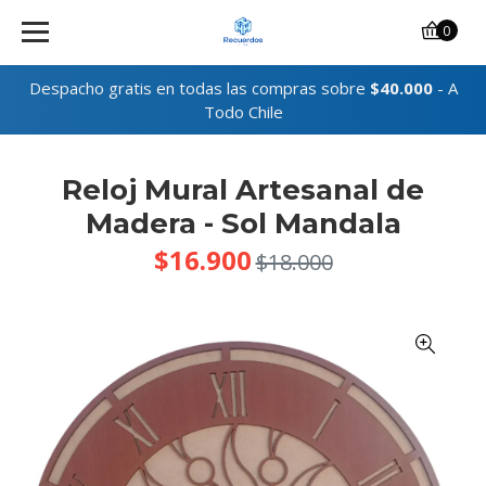
0
Despacho gratis en todas las compras sobre
$40.000
- A
Todo Chile
Reloj Mural Artesanal de
Madera - Sol Mandala
$16.900
$18.000