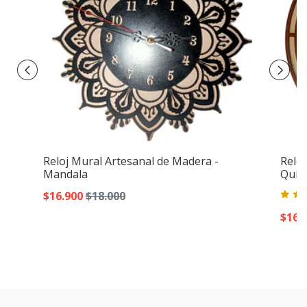
Reloj Mural Artesanal de Madera -
Reloj
Mandala
Quin
$16.900
$18.000
$16.