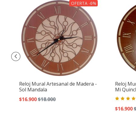
OFERTA -6%
Reloj Mural Artesanal de Madera -
Reloj Mu
Sol Mandala
Mi Quin
$16.900
$18.000
$16.900