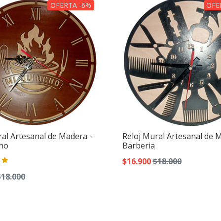
OFERTA -6%
OFE
ral Artesanal de Madera -
Reloj Mural Artesanal de 
cho
Barberia
$16.900
$18.000
$18.000