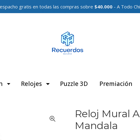
espacho gratis en todas las compras sobre
$40.000
- A Todo Chi
n
Relojes
Puzzle 3D
Premiación
Reloj Mural 
Mandala