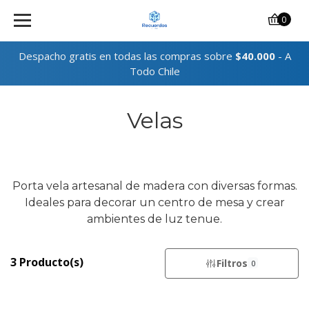
0
Despacho gratis en todas las compras sobre
$40.000
- A
Todo Chile
Velas
Porta vela artesanal de madera con diversas formas.
Ideales para decorar un centro de mesa y crear
ambientes de luz tenue.
3 Producto(s)
Filtros
0