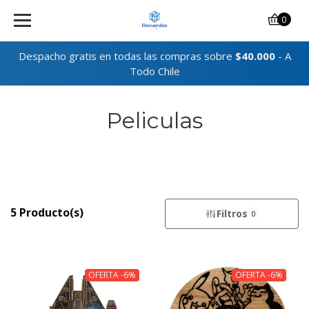
0
Despacho gratis en todas las compras sobre
$40.000
- A
Todo Chile
Peliculas
5 Producto(s)
Filtros
0
OFERTA -6%
OFERTA -6%