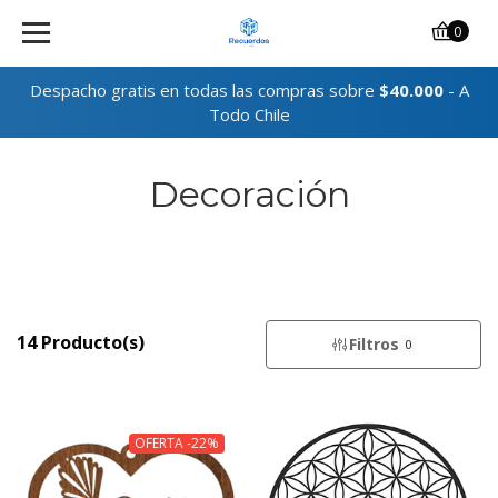
0
Despacho gratis en todas las compras sobre
$40.000
- A
Todo Chile
Decoración
14 Producto(s)
Filtros
0
OFERTA -22%