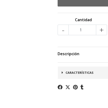
Cantidad
-
+
Descripción
CARACTERÍSTICAS
- Dimensiones: 31 x 31 
- Material: Durolac Negr
- Espesor: 3 mm
- Usos: Decoración