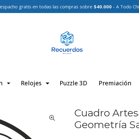
espacho gratis en todas las compras sobre
$40.000
- A Todo Chi
n
Relojes
Puzzle 3D
Premiación
Cuadro Artes
Geometría Sa