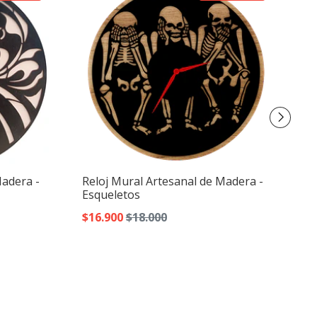
Madera -
Reloj Mural Artesanal de Madera -
Re
Esqueletos
In
$16.900
$18.000
$