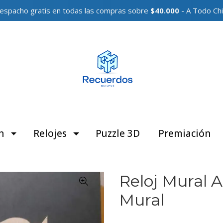
espacho gratis en todas las compras sobre
$40.000
- A Todo Chi
n
Relojes
Puzzle 3D
Premiación
Reloj Mural 
Mural