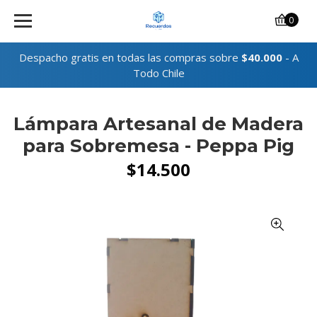
0
Despacho gratis en todas las compras sobre
$40.000
- A
Todo Chile
Lámpara Artesanal de Madera
para Sobremesa - Peppa Pig
$14.500