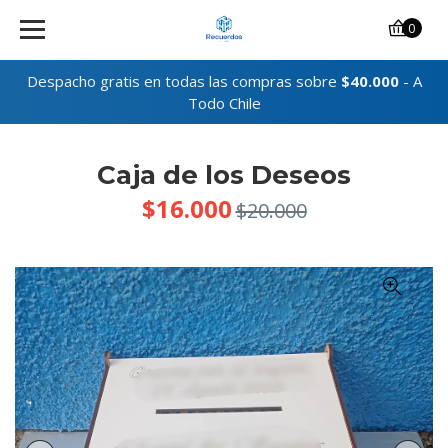
0
Despacho gratis en todas las compras sobre
$40.000
- A
Todo Chile
Caja de los Deseos
$16.000
$20.000