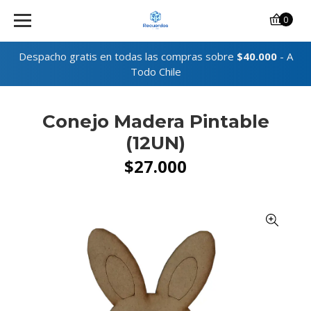
0
Despacho gratis en todas las compras sobre
$40.000
- A
Todo Chile
Conejo Madera Pintable
(12UN)
$27.000