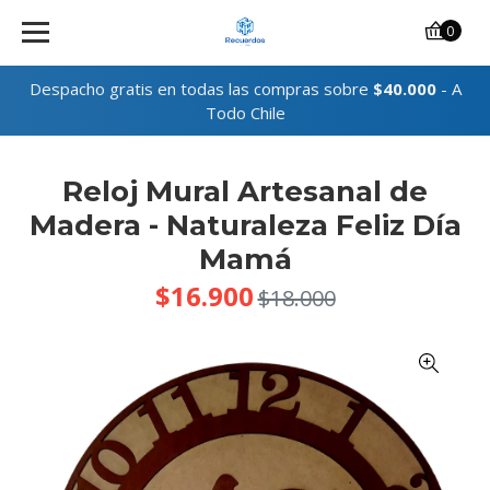
0
Despacho gratis en todas las compras sobre
$40.000
- A
Todo Chile
Reloj Mural Artesanal de
Madera - Naturaleza Feliz Día
Mamá
$16.900
$18.000