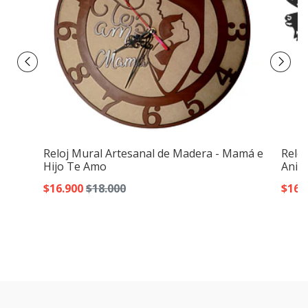
Reloj Mural Artesanal de Madera - Mamá e
Reloj
Hijo Te Amo
Anim
$16.900
$18.000
$16.