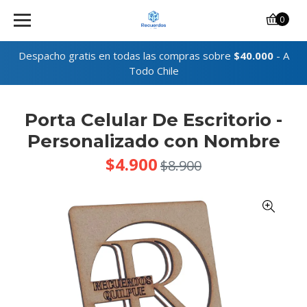
0
Despacho gratis en todas las compras sobre
$40.000
- A
Todo Chile
Porta Celular De Escritorio -
Personalizado con Nombre
$4.900
$8.900