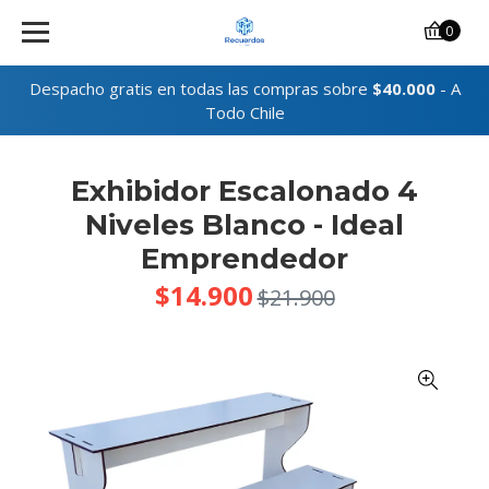
0
Despacho gratis en todas las compras sobre
$40.000
- A
Todo Chile
Exhibidor Escalonado 4
Niveles Blanco - Ideal
Emprendedor
$14.900
$21.900